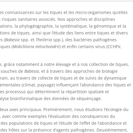
es connaissances sur les tiques et les micro-organismes qu’elles
 risques sanitaires associés. Nos approches et disciplines
lations, la phylogéographie, la systématique, la génomique et la
ons de tiques, ainsi que l’étude des liens entre tiques et divers
s (
Babesia
spp. et
Theileria
spp.), des bactéries pathogènes
iques (
Midichloria mitochondrii
) et enfin certains virus (CCHFV,
re, grâce notamment à notre élevage et à nos collection de tiques,
de souches de
Babesia
, et à travers des approches de biologie
errain, au travers de collecte de tiques et de suivis de dynamique
ementales (climat, paysage) influençant l’abondance des tiques et
s processus qui déterminent la répartition spatiale et
analyse bioinformatique des données de séquençage.
 deux axes principaux. Premièrement, nous étudions l’écologie du
, avec comme exemples l’évaluation des conséquences du
s populations de tiques et l’étude de l’effet de l’abondance et
s des hôtes sur la présence d’agents pathogènes. Deuxièmement,