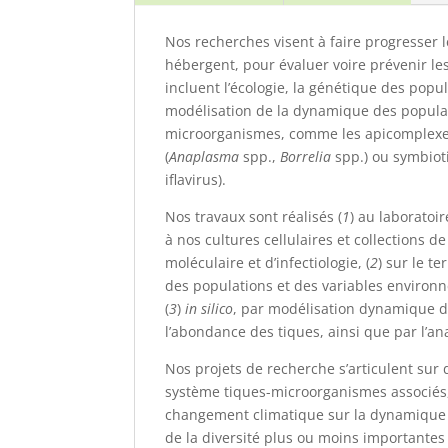
Nos recherches visent à faire progresser l
hébergent, pour évaluer voire prévenir les
incluent l’écologie, la génétique des popu
modélisation de la dynamique des populati
microorganismes, comme les apicomplexe
(
Anaplasma
spp.,
Borrelia
spp.) ou symbiot
iflavirus).
Nos travaux sont réalisés (
1
) au laboratoi
à nos cultures cellulaires et collections 
moléculaire et d’infectiologie, (
2
) sur le t
des populations et des variables environn
(
3
)
in silico
, par modélisation dynamique de
l’abondance des tiques, ainsi que par l’
Nos projets de recherche s’articulent sur
système tiques-microorganismes associés
changement climatique sur la dynamique de
de la diversité plus ou moins importante