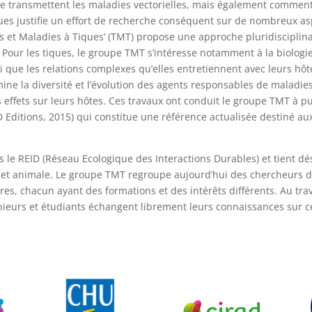
ransmettent les maladies vectorielles, mais également comment s
ues justifie un effort de recherche conséquent sur de nombreux asp
ques et Maladies à Tiques’ (TMT) propose une approche pluridiscipli
ur les tiques, le groupe TMT s’intéresse notamment à la biologie, l’
si que les relations complexes qu’elles entretiennent avec leurs hô
ne la diversité et l’évolution des agents responsables de maladies
effets sur leurs hôtes. Ces travaux ont conduit le groupe TMT à pub
IRD Editions, 2015) qui constitue une référence actualisée destiné 
 le REID (Réseau Ecologique des Interactions Durables) et tient d
t animale. Le groupe TMT regroupe aujourd’hui des chercheurs du 
aires, chacun ayant des formations et des intérêts différents. Au 
nieurs et étudiants échangent librement leurs connaissances sur c