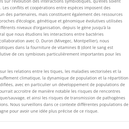
 sur l’évolution des interactions symbiotiques, qu’elles soient
 Les conflits et coopérations entre espèces imposent des
cun des partenaires, mais constituent également des ressources
pproches d’écologie, génétique et génomique évolutives utilisées
ifférents niveaux d’organisation, depuis le gène jusqu’à la
al que nous étudions les interactions entre bactéries
 collaboration avec O. Duron (Mivegec, Montpellier), nous
otiques dans la fourniture de vitamines B (dont le sang est
lutive de ces symbioses particulièrement importantes pour les
ur les relations entre les tiques, les maladies vectorisées et la
uffement climatique, la dynamique de population et la répartition
ifiées, avec en particulier un développement de populations de
pourrait accroitre de manière notable les risques de rencontres
que/sauvage, et ainsi les risques de transmission de pathogènes
tions. Nous surveillons dans ce contexte différentes populations de
gne pour avoir une idée plus précise de ce risque.