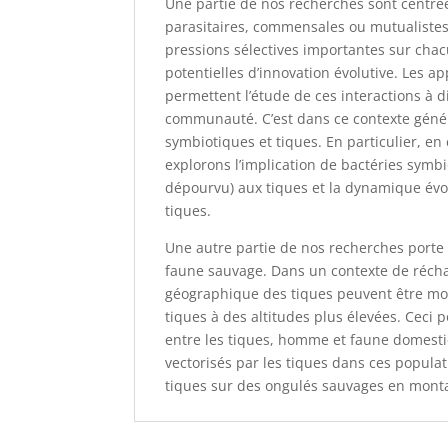
Une partie de nos recherches sont centrées
parasitaires, commensales ou mutualistes.
pressions sélectives importantes sur cha
potentielles d’innovation évolutive. Les a
permettent l’étude de ces interactions à d
communauté. C’est dans ce contexte génér
symbiotiques et tiques. En particulier, en
explorons l’implication de bactéries symbi
dépourvu) aux tiques et la dynamique évo
tiques.
Une autre partie de nos recherches porte s
faune sauvage. Dans un contexte de récha
géographique des tiques peuvent être mod
tiques à des altitudes plus élevées. Ceci 
entre les tiques, homme et faune domesti
vectorisés par les tiques dans ces popula
tiques sur des ongulés sauvages en monta